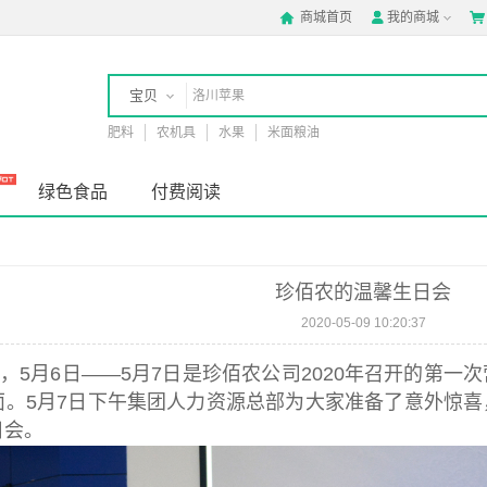
商城首页
我的商城



宝贝
肥料
农机具
水果
米面粮油
店铺
绿色食品
付费阅读
珍佰农的温馨生日会
2020-05-09 10:20:37
响，5月6日——5月7日是珍佰农公司2020年召开的第
面。5月7日下午集团人力资源总部为大家准备了意外惊
日会。